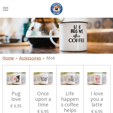
Ga
direct
naar
de
hoofdinhoud
Home
»
Accessoires
»
Mok
Pug
Once
Life
I love
love
upon a
happen
you a
time
s coffee
latte
€ 6,95
helps
€ 6,95
€ 6,95