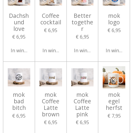
Dachsh
Coffee
Better
mok
und
cocktail
togethe
logo
love
r
€ 6,95
€ 6,95
€ 6,95
€ 6,95
In winkelwagen
In winkelwagen
In winkelwagen
In winkelw
mok
mok
mok
mok
bad
Coffee
Coffee
egel
bitch
Latte
Latte
herfst
brown
pink
€ 6,95
€ 7,95
€ 6,95
€ 6,95