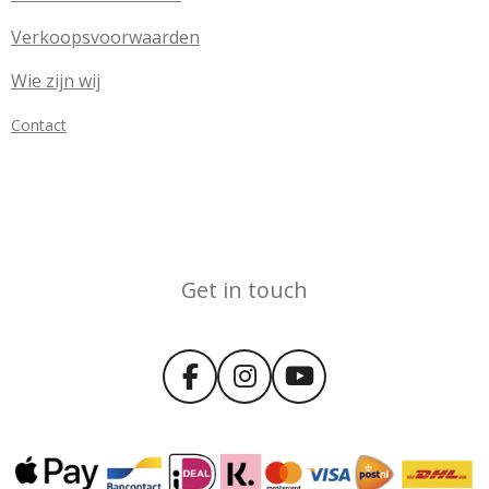
Verkoopsvoorwaarden
Wie zijn wij
Contact
Get in touch
F
I
Y
a
n
o
c
s
u
e
t
T