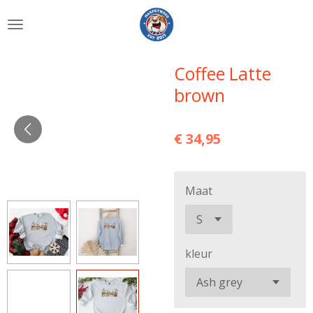
Ga
direct
naar
de
Coffee Latte
hoofdinhoud
brown
€ 34,95
Maat
kleur