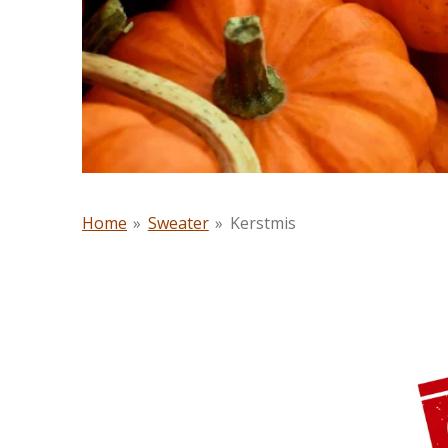
Home
»
Sweater
»
Kerstmis