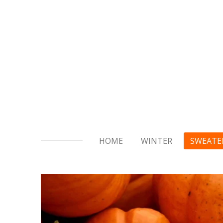
Ga
direct
naar
de
hoofdinhoud
HOME
WINTER
SWEATE